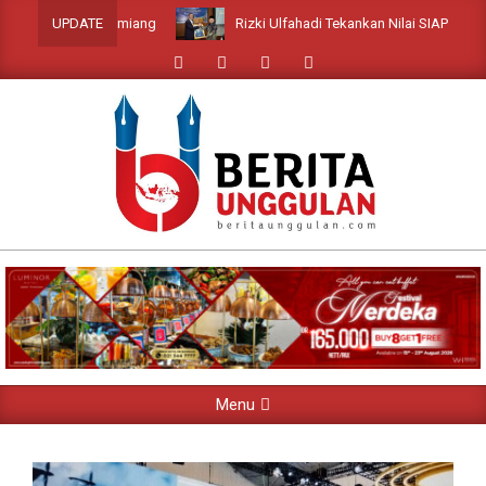
Skip
Rizki Ulfahadi Tekankan Nilai SIAP sebagai Fondasi Kader 
UPDATE
to
content
Primary
Menu
Navigation
Menu