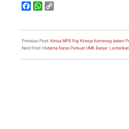
Facebook
WhatsApp
Copy
Link
2024-
06-
Previous Post:
Ketua MPR Puji Kinerja Kemenag dalam P
28
Next Post:
Hutama Karya Perkuat UMK Banjar: Lestarikan