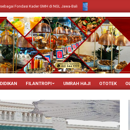
dasi Kader GMH di NGL Jawa-Bali
Bukan Sekadar Merek: Rahasia S
DIDIKAN
FILANTROPI
UMRAH HAJI
OTOTEK
O
Primary
Navigation
Menu