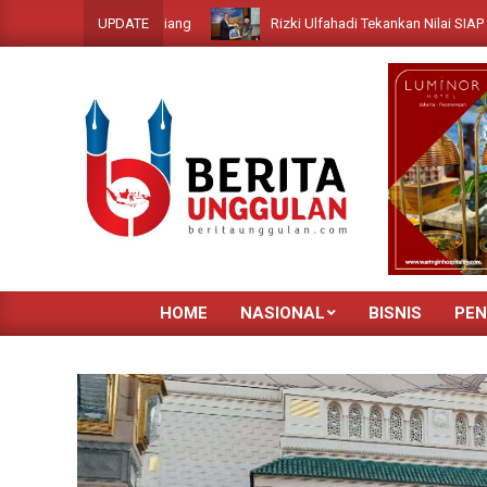
Skip
Rizki Ulfahadi Tekankan Nilai SIAP sebagai Fon
UPDATE
to
content
HOME
NASIONAL
BISNIS
PEN