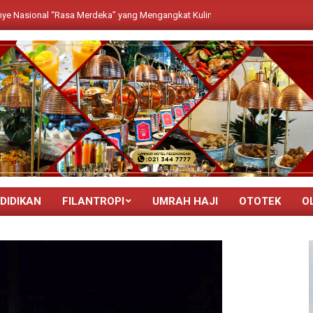
Rasa Merdeka” yang Mengangkat Kuliner, Budaya, dan Keindahan Destinasi N
DIDIKAN
FILANTROPI
UMRAH HAJI
OTOTEK
O
Primary
Navigation
Menu