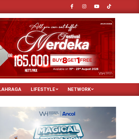
usantara Jakarta
Serah terima eCanter kepada PT. Fastana Logist
LAHRAGA
LIFESTYLE
NETWORK