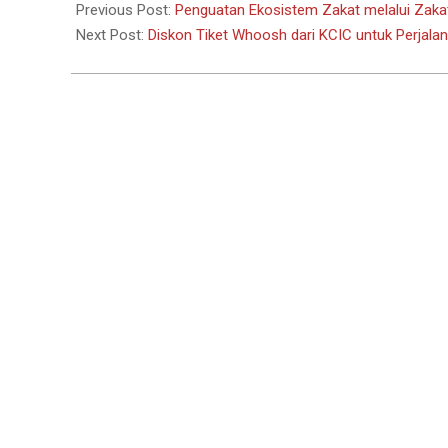
12-
Previous Post:
Penguatan Ekosistem Zakat melalui Zak
11
Next Post:
Diskon Tiket Whoosh dari KCIC untuk Perjal