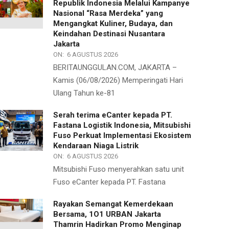
Republik Indonesia Melalui Kampanye
Nasional “Rasa Merdeka” yang
Mengangkat Kuliner, Budaya, dan
Keindahan Destinasi Nusantara
Jakarta
ON:
6 AGUSTUS 2026
BERITAUNGGULAN.COM, JAKARTA –
Kamis (06/08/2026) Memperingati Hari
Ulang Tahun ke-81
Serah terima eCanter kepada PT.
Fastana Logistik Indonesia, Mitsubishi
Fuso Perkuat Implementasi Ekosistem
Kendaraan Niaga Listrik
ON:
6 AGUSTUS 2026
Mitsubishi Fuso menyerahkan satu unit
Fuso eCanter kepada PT. Fastana
Rayakan Semangat Kemerdekaan
Bersama, 1O1 URBAN Jakarta
Thamrin Hadirkan Promo Menginap