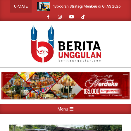
Skip
“Bocoran Strategi Menkeu di GIIAS 2026: Siap Lindu
UPDATE
to
content
Primary
Menu
Navigation
Menu