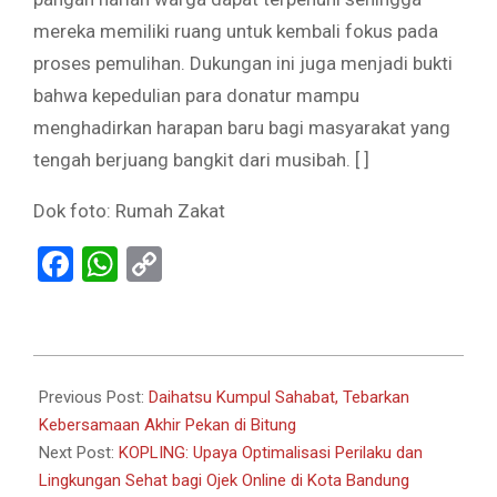
mereka memiliki ruang untuk kembali fokus pada
proses pemulihan. Dukungan ini juga menjadi bukti
bahwa kepedulian para donatur mampu
menghadirkan harapan baru bagi masyarakat yang
tengah berjuang bangkit dari musibah. [ ]
Dok foto: Rumah Zakat
Facebook
WhatsApp
Copy
Link
2025-
12-
Previous Post:
Daihatsu Kumpul Sahabat, Tebarkan
15
Kebersamaan Akhir Pekan di Bitung
Next Post:
KOPLING: Upaya Optimalisasi Perilaku dan
Lingkungan Sehat bagi Ojek Online di Kota Bandung