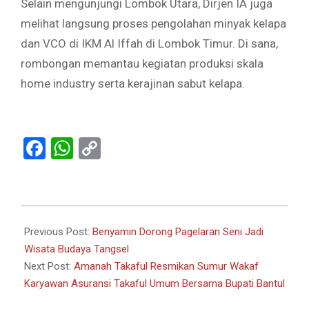
Selain mengunjungi Lombok Utara, Dirjen IA juga
melihat langsung proses pengolahan minyak kelapa
dan VCO di IKM Al Iffah di Lombok Timur. Di sana,
rombongan memantau kegiatan produksi skala
home industry serta kerajinan sabut kelapa.
Facebook
WhatsApp
Copy
Link
2024-
04-
Previous Post:
Benyamin Dorong Pagelaran Seni Jadi
29
Wisata Budaya Tangsel
Next Post:
Amanah Takaful Resmikan Sumur Wakaf
Karyawan Asuransi Takaful Umum Bersama Bupati Bantul