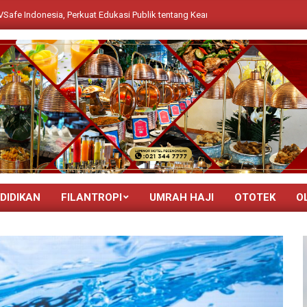
, Perkuat Edukasi Publik tentang Keamanan dan Teknologi PHEV
DIDIKAN
FILANTROPI
UMRAH HAJI
OTOTEK
O
Primary
Navigation
Menu