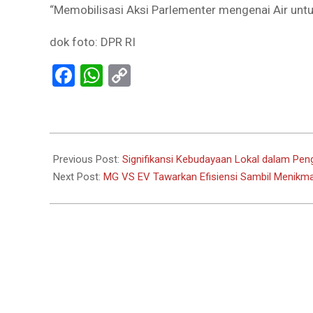
“Memobilisasi Aksi Parlementer mengenai Air unt
dok foto: DPR RI
Facebook
WhatsApp
Copy
Link
2024-
05-
Previous Post:
Signifikansi Kebudayaan Lokal dalam Peng
23
Next Post:
MG VS EV Tawarkan Efisiensi Sambil Menikmat