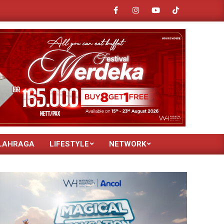
Dorong Ekonomi Lokal, KCIC Hadirkan 29 UMKM di Stasiun Whoosh
LAHRAGA
LIFESTYLE
NETWORK