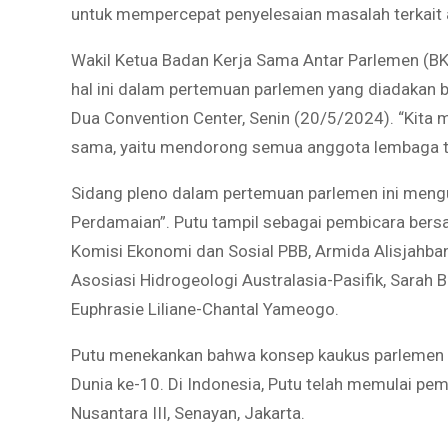
untuk mempercepat penyelesaian masalah terkait ai
Wakil Ketua Badan Kerja Sama Antar Parlemen (
hal ini dalam pertemuan parlemen yang diadakan 
Dua Convention Center, Senin (20/5/2024). “Kita
sama, yaitu mendorong semua anggota lembaga ter
Sidang pleno dalam pertemuan parlemen ini mengu
Perdamaian”. Putu tampil sebagai pembicara bersa
Komisi Ekonomi dan Sosial PBB, Armida Alisjahbana
Asosiasi Hidrogeologi Australasia-Pasifik, Sarah 
Euphrasie Liliane-Chantal Yameogo.
Putu menekankan bahwa konsep kaukus parlemen in
Dunia ke-10. Di Indonesia, Putu telah memulai p
Nusantara III, Senayan, Jakarta.