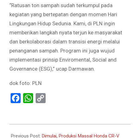
“Ratusan ton sampah sudah terkumpul pada
kegiatan yang bertepatan dengan momen Hari
Lingkungan Hidup Sedunia. Kami, di PLN ingin
memberikan langkah nyata terjun ke masyarakat
dan berkolaborasi dalam transisi energi melalui
penanganan sampah. Program ini juga wujud
implementasi prinsip Enviromental, Social and
Governance (ESG),” ucap Darmawan.
dok foto: PLN
Facebook
WhatsApp
Copy
Link
2024-
06-
Previous Post:
Dimulai, Produksi Massal Honda CR-V