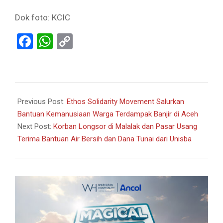
Dok foto: KCIC
Facebook
WhatsApp
Copy
Link
2025-
12-
Previous Post:
Ethos Solidarity Movement Salurkan
23
Bantuan Kemanusiaan Warga Terdampak Banjir di Aceh
Next Post:
Korban Longsor di Malalak dan Pasar Usang
Terima Bantuan Air Bersih dan Dana Tunai dari Unisba