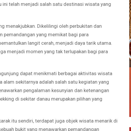
ini telah menjadi salah satu destinasi wisata yang
g menakjubkan. Dikelilingi oleh perbukitan dan
an pemandangan yang memikat bagi para
memantulkan langit cerah, menjadi daya tarik utama.
ga menjadi momen yang tak terlupakan bagi para
ngunjung dapat menikmati berbagai aktivitas wisata
 alam sekitarnya adalah salah satu kegiatan yang
a menawarkan pengalaman kesunyian dan ketenangan
rekking di sekitar danau merupakan pilihan yang
rak itu sendiri, terdapat juga objek wisata menarik di
sebuah bukit yang menawarkan pemandangan