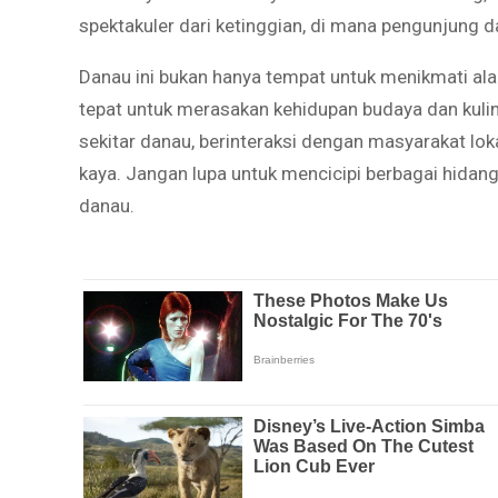
spektakuler dari ketinggian, di mana pengunjung 
Danau ini bukan hanya tempat untuk menikmati a
tepat untuk merasakan kehidupan budaya dan kulin
sekitar danau, berinteraksi dengan masyarakat lo
kaya. Jangan lupa untuk mencicipi berbagai hidang
danau.