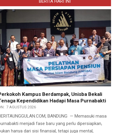
BERITA HARI INI
Perkokoh Kampus Berdampak, Unisba Bekali
Tenaga Kependidikan Hadapi Masa Purnabakti
ON:
7 AGUSTUS 2026
BERITAUNGGULAN.COM, BANDUNG — Memasuki masa
purnabakti menjadi fase baru yang perlu dipersiapkan,
bukan hanya dari sisi finansial, tetapi juga mental,