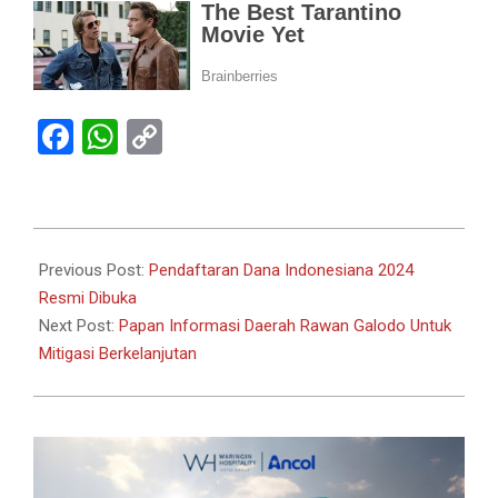
Facebook
WhatsApp
Copy
Link
2024-
06-
Previous Post:
Pendaftaran Dana Indonesiana 2024
12
Resmi Dibuka
Next Post:
Papan Informasi Daerah Rawan Galodo Untuk
Mitigasi Berkelanjutan