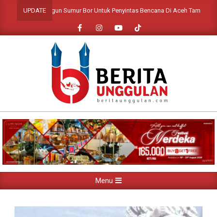
Skip
BMH Bangun Sumur Bor Untuk Penyintas Bencana Di Aceh Tamiang
UPDATE
to
content
Primary
Menu
Navigation
Menu