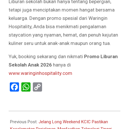
Liburan sekolah bukan hanya tentang bepergian,
tetapi juga menciptakan momen hangat bersama
keluarga. Dengan promo spesial dari Waringin
Hospitality, Anda bisa menikmati pengalaman
staycation yang nyaman, hemat, dan penuh kejutan
kuliner seru untuk anak-anak maupun orang tua.
Yuk, booking sekarang dan nikmati
Promo Liburan
Sekolah Anak 2026
hanya di
www.waringinhospitality.com
Facebook
WhatsApp
Copy
Link
2026-
05-
Previous Post:
Jelang Long Weekend KCIC Pastikan
23
Keselamatan Perjalanan, Manfaatkan Teknologi Tinggi