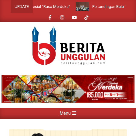
Skip
iner Spesial “Rasa Merdeka”
Pertandingan Bulu Tangkis Mengaw
UPDATE
to
content
Primary
Menu
Navigation
Menu