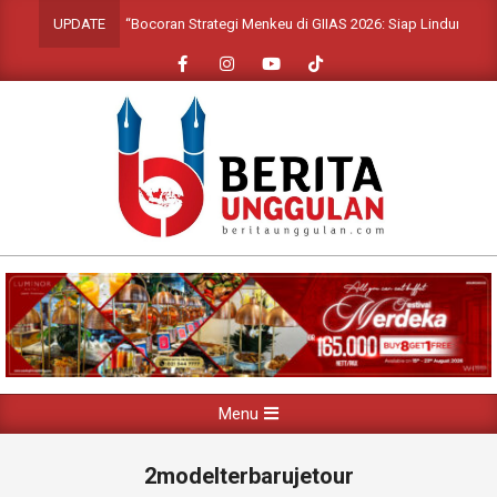
Skip
“Bocoran Strategi Menkeu di GIIAS 2026: Siap Lindungi Leasi
UPDATE
to
content
Primary
Menu
Navigation
Menu
2modelterbarujetour