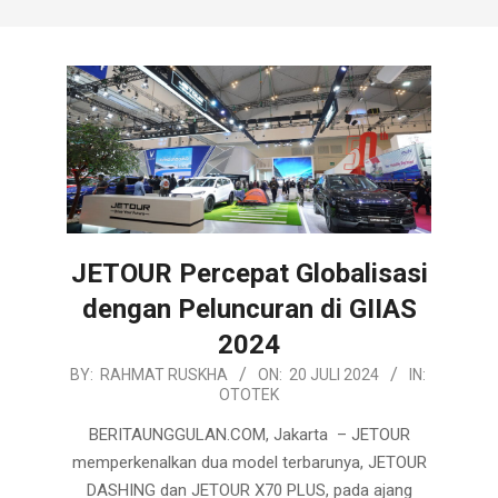
JETOUR Percepat Globalisasi
dengan Peluncuran di GIIAS
2024
2024-
BY:
RAHMAT RUSKHA
ON:
20 JULI 2024
IN:
OTOTEK
07-
20
BERITAUNGGULAN.COM, Jakarta – JETOUR
memperkenalkan dua model terbarunya, JETOUR
DASHING dan JETOUR X70 PLUS, pada ajang