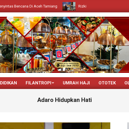
cana Di Aceh Tamiang
Rizki Ulfahadi Tekankan Nilai SIAP sebaga
DIDIKAN
FILANTROPI
UMRAH HAJI
OTOTEK
O
Primary
Navigation
Adaro Hidupkan Hati
Menu