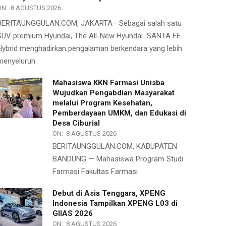
ON:
8 AGUSTUS 2026
BERITAUNGGULAN.COM, JAKARTA– Sebagai salah satu
SUV premium Hyundai, The All-New Hyundai SANTA FE
Hybrid menghadirkan pengalaman berkendara yang lebih
menyeluruh
Mahasiswa KKN Farmasi Unisba
Wujudkan Pengabdian Masyarakat
melalui Program Kesehatan,
Pemberdayaan UMKM, dan Edukasi di
Desa Ciburial
ON:
8 AGUSTUS 2026
BERITAUNGGULAN.COM, KABUPATEN
BANDUNG — Mahasiswa Program Studi
Farmasi Fakultas Farmasi
Debut di Asia Tenggara, XPENG
Indonesia Tampilkan XPENG L03 di
GIIAS 2026
ON:
8 AGUSTUS 2026