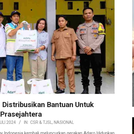
 Distribusikan Bantuan Untuk
 Prasejahtera
ULI 2024
IN:
CSR & TJSL
,
NASIONAL
Indonesia kembali meluncurkan gerakan Adaro Hidupkan