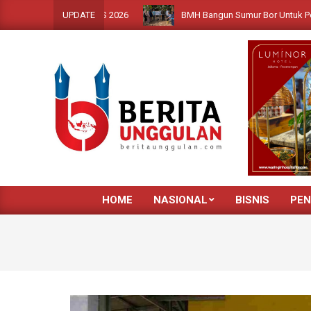
Skip
BMH Bangun Sumur Bor Untuk Penyintas Ben
UPDATE
to
content
HOME
NASIONAL
BISNIS
PEN