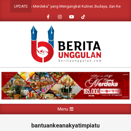
Skip
ional “Rasa Merdeka” yang Mengangkat Kuliner, Budaya, dan Keindahan Dest
UPDATE
to
content
Primary
Menu
Navigation
Menu
bantuankeanakyatimpiatu