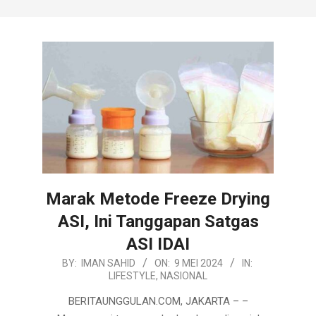
Marak Metode Freeze Drying
ASI, Ini Tanggapan Satgas
ASI IDAI
2024-
BY:
IMAN SAHID
ON:
9 MEI 2024
IN:
LIFESTYLE
,
NASIONAL
05-
09
BERITAUNGGULAN.COM, JAKARTA – –