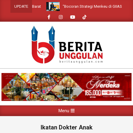
Skip
f di Jakarta Barat
“Bocoran Strategi Menkeu di GIIAS 2026: Sia
UPDATE
to
content
Primary
Menu
Navigation
Menu
Ikatan Dokter Anak