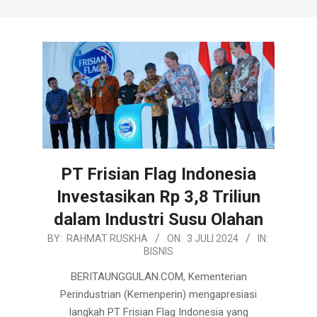
PT Frisian Flag Indonesia
Investasikan Rp 3,8 Triliun
dalam Industri Susu Olahan
2024-
BY:
RAHMAT RUSKHA
ON:
3 JULI 2024
IN:
BISNIS
07-
03
BERITAUNGGULAN.COM, Kementerian
Perindustrian (Kemenperin) mengapresiasi
langkah PT Frisian Flag Indonesia yang