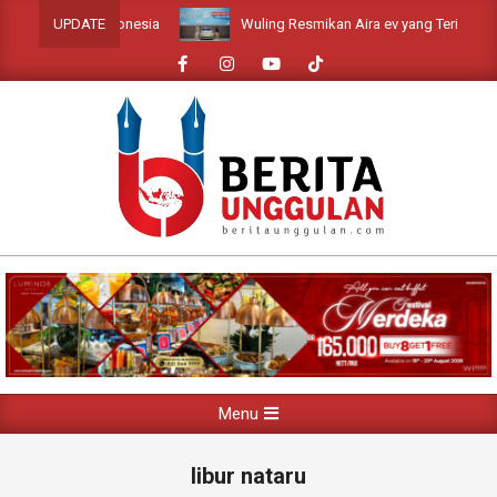
Skip
i EV di Indonesia
Wuling Resmikan Aira ev yang Terinspirasi dari 
UPDATE
to
content
Primary
Menu
Navigation
Menu
libur nataru