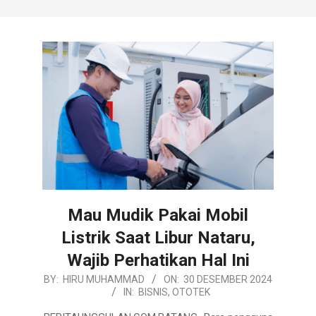
Mau Mudik Pakai Mobil
Listrik Saat Libur Nataru,
Wajib Perhatikan Hal Ini
2024-
BY:
HIRU MUHAMMAD
ON:
30 DESEMBER 2024
IN:
BISNIS
,
OTOTEK
12-
30