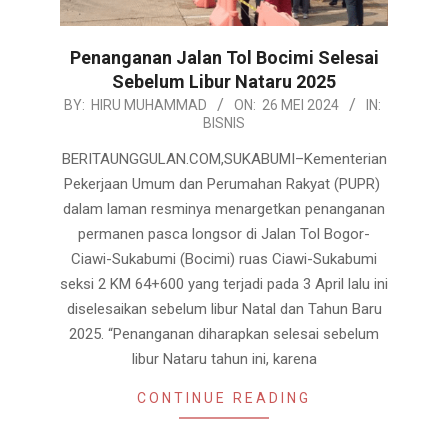
Penanganan Jalan Tol Bocimi Selesai
Sebelum Libur Nataru 2025
2024-
BY:
HIRU MUHAMMAD
ON:
26 MEI 2024
IN:
BISNIS
05-
26
BERITAUNGGULAN.COM,SUKABUMI–Kementerian
Pekerjaan Umum dan Perumahan Rakyat (PUPR)
dalam laman resminya menargetkan penanganan
permanen pasca longsor di Jalan Tol Bogor-
Ciawi-Sukabumi (Bocimi) ruas Ciawi-Sukabumi
seksi 2 KM 64+600 yang terjadi pada 3 April lalu ini
diselesaikan sebelum libur Natal dan Tahun Baru
2025. “Penanganan diharapkan selesai sebelum
libur Nataru tahun ini, karena
CONTINUE READING