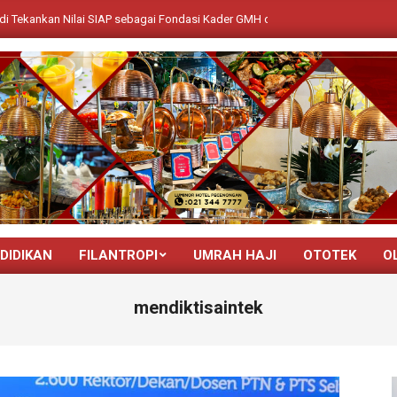
ilai SIAP sebagai Fondasi Kader GMH di NGL Jawa-Bali
Bukan Seka
DIDIKAN
FILANTROPI
UMRAH HAJI
OTOTEK
O
Primary
Navigation
mendiktisaintek
Menu