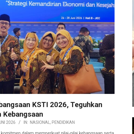
ebangsaan KSTI 2026, Teguhkan
 Kebangsaan
UNI 2026
IN:
NASIONAL
,
PENDIDIKAN
mitmen dalam memperkuat nilai-nilai kebangsaan serta