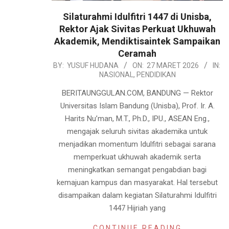
Silaturahmi Idulfitri 1447 di Unisba,
Rektor Ajak Sivitas Perkuat Ukhuwah
Akademik, Mendiktisaintek Sampaikan
Ceramah
2026-
BY:
YUSUF HUDANA
ON:
27 MARET 2026
IN:
NASIONAL
,
PENDIDIKAN
03-
27
BERITAUNGGULAN.COM, BANDUNG — Rektor
Universitas Islam Bandung (Unisba), Prof. Ir. A.
Harits Nu’man, M.T., Ph.D., IPU., ASEAN Eng.,
mengajak seluruh sivitas akademika untuk
menjadikan momentum Idulfitri sebagai sarana
memperkuat ukhuwah akademik serta
meningkatkan semangat pengabdian bagi
kemajuan kampus dan masyarakat. Hal tersebut
disampaikan dalam kegiatan Silaturahmi Idulfitri
1447 Hijriah yang
CONTINUE READING