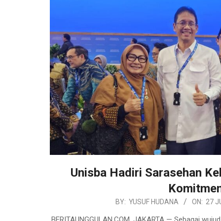
Unisba Hadiri Sarasehan K
Komitmen
2026-
BY:
YUSUF HUDANA
ON:
27 J
06-
BERITAUNGGULAN.COM, JAKARTA — Sebagai wujud ko