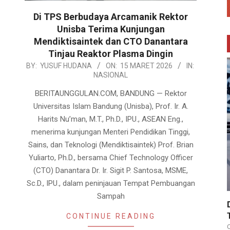
Di TPS Berbudaya Arcamanik Rektor
Unisba Terima Kunjungan
Mendiktisaintek dan CTO Danantara
Tinjau Reaktor Plasma Dingin
2026-
BY:
YUSUF HUDANA
ON:
15 MARET 2026
IN:
NASIONAL
03-
15
BERITAUNGGULAN.COM, BANDUNG — Rektor
Universitas Islam Bandung (Unisba), Prof. Ir. A.
Harits Nu’man, M.T., Ph.D., IPU., ASEAN Eng.,
menerima kunjungan Menteri Pendidikan Tinggi,
Sains, dan Teknologi (Mendiktisaintek) Prof. Brian
Yuliarto, Ph.D., bersama Chief Technology Officer
(CTO) Danantara Dr. Ir. Sigit P. Santosa, MSME,
Sc.D., IPU., dalam peninjauan Tempat Pembuangan
Sampah
CONTINUE READING