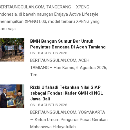
BERITAUNGGULAN.COM, TANGERANG – XPENG
Indonesia, di bawah naungan Erajaya Active Lifestyle
menampilkan XPENG L03, model terbaru XPENG yang
baru saja
BMH Bangun Sumur Bor Untuk
Penyintas Bencana Di Aceh Tamiang
ON:
8 AGUSTUS 2026
BERITAUNGGULAN.COM, ACEH
TAMIANG – Hari Kamis, 6 Agustus 2026,
Tim
Rizki Ulfahadi Tekankan Nilai SIAP
sebagai Fondasi Kader GMH di NGL
Jawa-Bali
ON:
8 AGUSTUS 2026
BERITAUNGGULAN.COM, YOGYAKARTA
— Ketua Umum Pengurus Pusat Gerakan
Mahasiswa Hidayatullah