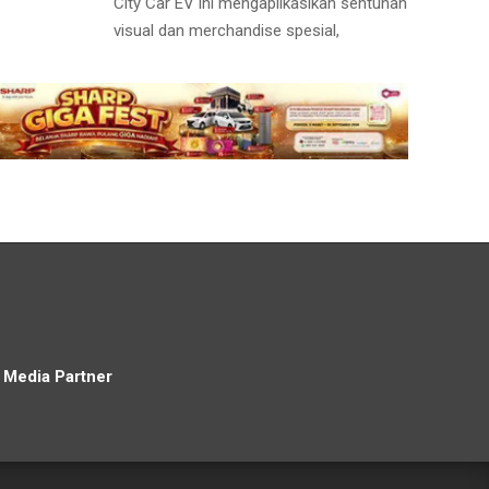
City Car EV ini mengaplikasikan sentuhan
visual dan merchandise spesial,
Media Partner