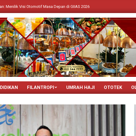
i Otomotif Masa Depan di GIIAS 2026
INDOMOBIL Expo Semarang 20
DIDIKAN
FILANTROPI
UMRAH HAJI
OTOTEK
O
Primary
Navigation
Menu