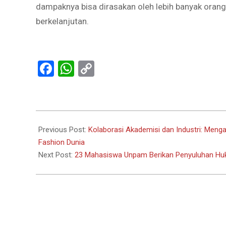
dampaknya bisa dirasakan oleh lebih banyak oran
berkelanjutan.
Facebook
WhatsApp
Copy
Link
2024-
05-
Previous Post:
Kolaborasi Akademisi dan Industri: Meng
29
Fashion Dunia
Next Post:
23 Mahasiswa Unpam Berikan Penyuluhan Huk