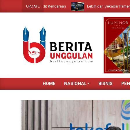
Skip
g Muka Kredit Kendaraan
Lebih dari Sekadar Pameran: Menilik Vis
UPDATE
to
content
HOME
NASIONAL
BISNIS
PEN