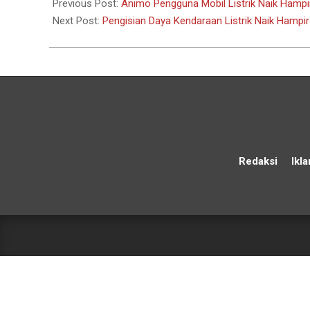
12-
Previous Post:
Animo Pengguna Mobil Listrik Naik Hampir 
30
Next Post:
Pengisian Daya Kendaraan Listrik Naik Hampir 
Redaksi
Ikla