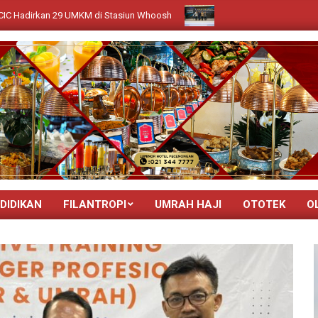
UMKM di Stasiun Whoosh
GIIAS 2026 BAGIKAN PANDANGAN MASA
DIDIKAN
FILANTROPI
UMRAH HAJI
OTOTEK
O
Primary
Navigation
Menu