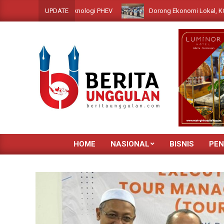
Skip
Dorong Ekonomi Lokal, KCIC Hadirkan 29 
UPDATE
to
content
HOME
NASIONAL
BISNIS
PEN