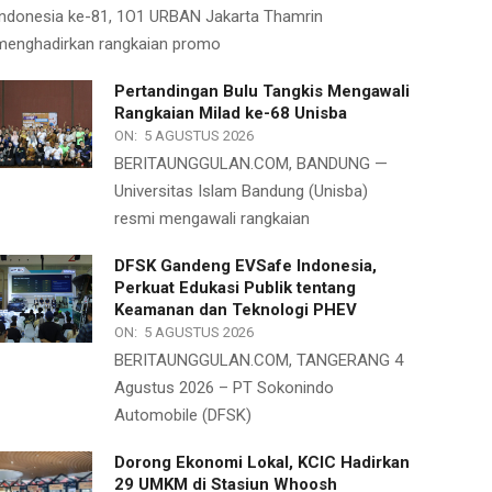
Indonesia ke-81, 1O1 URBAN Jakarta Thamrin
menghadirkan rangkaian promo
Pertandingan Bulu Tangkis Mengawali
Rangkaian Milad ke-68 Unisba
ON:
5 AGUSTUS 2026
BERITAUNGGULAN.COM, BANDUNG —
Universitas Islam Bandung (Unisba)
resmi mengawali rangkaian
DFSK Gandeng EVSafe Indonesia,
Perkuat Edukasi Publik tentang
Keamanan dan Teknologi PHEV
ON:
5 AGUSTUS 2026
BERITAUNGGULAN.COM, TANGERANG 4
Agustus 2026 – PT Sokonindo
Automobile (DFSK)
Dorong Ekonomi Lokal, KCIC Hadirkan
29 UMKM di Stasiun Whoosh