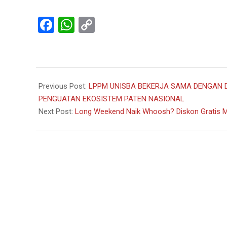
Facebook
WhatsApp
Copy
Link
2026-
05-
Previous Post:
LPPM UNISBA BEKERJA SAMA DENGAN D
14
PENGUATAN EKOSISTEM PATEN NASIONAL
Next Post:
Long Weekend Naik Whoosh? Diskon Gratis M