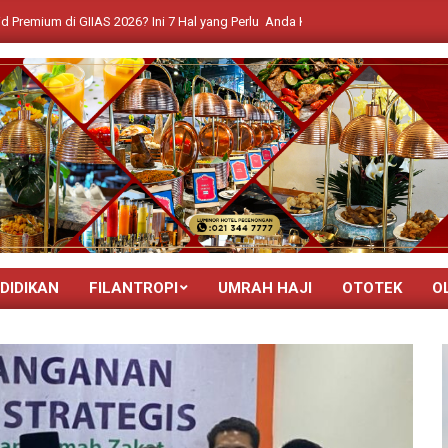
GIIAS 2026? Ini 7 Hal yang Perlu Anda Ketahui tentang The All-New Hyundai 
DIDIKAN
FILANTROPI
UMRAH HAJI
OTOTEK
O
Primary
Navigation
Menu