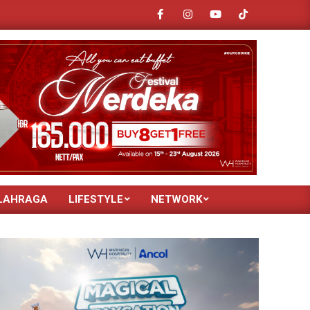
SANTA FE Hybrid
Mahasiswa KKN Farmasi Unisba Wujudkan Pengabd
LAHRAGA
LIFESTYLE
NETWORK