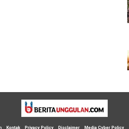
n
Kontak
Privacy Policy
Disclaimer
Media Cyber Policy