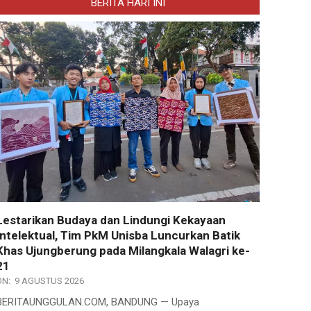
BERITA HARI INI
Lestarikan Budaya dan Lindungi Kekayaan
Intelektual, Tim PkM Unisba Luncurkan Batik
Khas Ujungberung pada Milangkala Walagri ke-
21
ON:
9 AGUSTUS 2026
BERITAUNGGULAN.COM, BANDUNG — Upaya