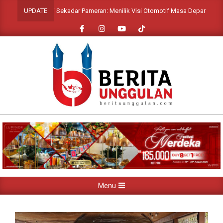
Skip
Lebih dari Sekadar Pameran: Menilik Visi Otomotif Masa Depan di GIIAS 2026
UPDATE
to
content
Primary
Menu
Navigation
Menu