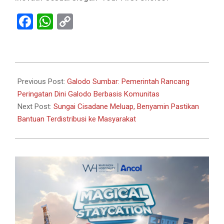
Facebook
WhatsApp
Copy
Link
2024-
05-
Previous Post:
Galodo Sumbar: Pemerintah Rancang
27
Peringatan Dini Galodo Berbasis Komunitas
Next Post:
Sungai Cisadane Meluap, Benyamin Pastikan
Bantuan Terdistribusi ke Masyarakat