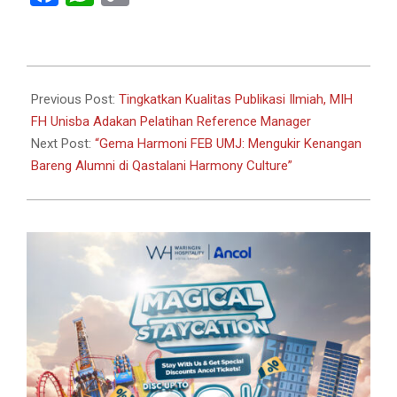
Link
2026-
01-
Previous Post:
Tingkatkan Kualitas Publikasi Ilmiah, MIH
10
FH Unisba Adakan Pelatihan Reference Manager
Next Post:
“Gema Harmoni FEB UMJ: Mengukir Kenangan
Bareng Alumni di Qastalani Harmony Culture”