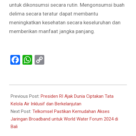
untuk dikonsumsi secara rutin. Mengonsumsi buah
delima secara teratur dapat membantu
meningkatkan kesehatan secara keseluruhan dan
memberikan manfaat jangka panjang.
Facebook
WhatsApp
Copy
Link
2024-
05-
Previous Post:
Presiden RI Ajak Dunia Ciptakan Tata
22
Kelola Air Inklusif dan Berkelanjutan
Next Post:
Telkomsel Pastikan Kemudahan Akses
Jaringan Broadband untuk World Water Forum 2024 di
Bali