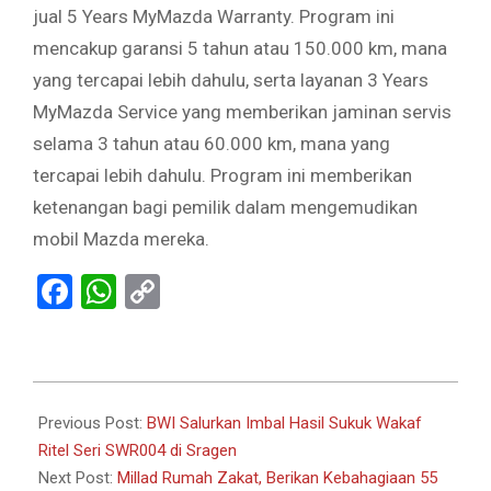
jual 5 Years MyMazda Warranty. Program ini
mencakup garansi 5 tahun atau 150.000 km, mana
yang tercapai lebih dahulu, serta layanan 3 Years
MyMazda Service yang memberikan jaminan servis
selama 3 tahun atau 60.000 km, mana yang
tercapai lebih dahulu. Program ini memberikan
ketenangan bagi pemilik dalam mengemudikan
mobil Mazda mereka.
Facebook
WhatsApp
Copy
Link
2024-
07-
Previous Post:
BWI Salurkan Imbal Hasil Sukuk Wakaf
21
Ritel Seri SWR004 di Sragen
Next Post:
Millad Rumah Zakat, Berikan Kebahagiaan 55