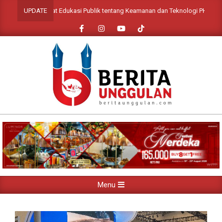
Skip
a, Perkuat Edukasi Publik tentang Keamanan dan Teknologi PHEV
UPDATE
to
content
Primary
Menu
Navigation
Menu