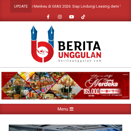
Skip
an Strategi Menkeu di GIIAS 2026: Siap Lindungi Leasing demi Tekan Uang M
UPDATE
to
content
Primary
Menu
Navigation
Menu