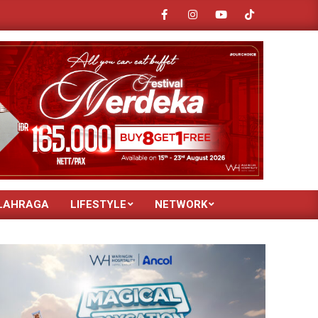
Penyaluran Bantuan Beasiswa Untuk Santri Darul Hijrah Deli Serdang
LAHRAGA
LIFESTYLE
NETWORK