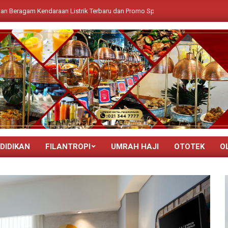
daraan Listrik Terbaru dan Promo Spesial untuk Masyarakat Jawa Tengah
DIDIKAN
FILANTROPI
UMRAH HAJI
OTOTEK
O
Primary
Navigation
Menu