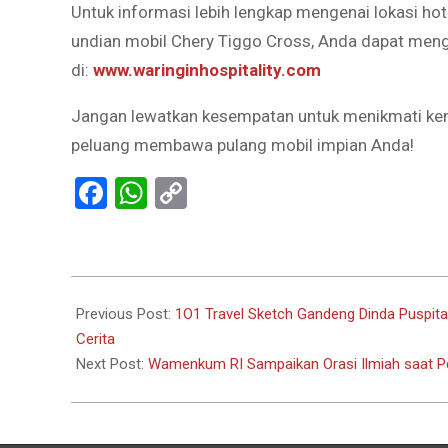
Untuk informasi lebih lengkap mengenai lokasi hote
undian mobil Chery Tiggo Cross, Anda dapat meng
di:
www.waringinhospitality.com
Jangan lewatkan kesempatan untuk menikmati keny
peluang membawa pulang mobil impian Anda!
Facebook
WhatsApp
Copy
Link
2025-
12-
Previous Post:
1O1 Travel Sketch Gandeng Dinda Puspita
15
Cerita
Next Post:
Wamenkum RI Sampaikan Orasi Ilmiah saat Pe