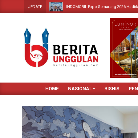
Skip
INDOMOBIL Expo Semarang 2026 Hadirkan Beragam Ken
UPDATE
to
content
HOME
NASIONAL
BISNIS
PEN