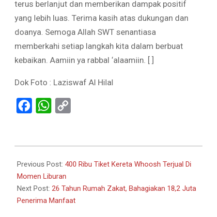
terus berlanjut dan memberikan dampak positif
yang lebih luas. Terima kasih atas dukungan dan
doanya. Semoga Allah SWT senantiasa
memberkahi setiap langkah kita dalam berbuat
kebaikan. Aamiin ya rabbal ‘alaamiin. [ ]
Dok Foto : Laziswaf Al Hilal
Facebook
WhatsApp
Copy
Link
2024-
07-
Previous Post:
400 Ribu Tiket Kereta Whoosh Terjual Di
02
Momen Liburan
Next Post:
26 Tahun Rumah Zakat, Bahagiakan 18,2 Juta
Penerima Manfaat