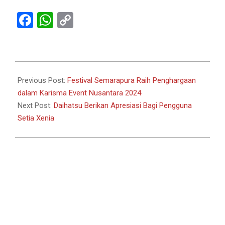
Facebook
WhatsApp
Copy
Link
2024-
04-
Previous Post:
Festival Semarapura Raih Penghargaan
30
dalam Karisma Event Nusantara 2024
Next Post:
Daihatsu Berikan Apresiasi Bagi Pengguna
Setia Xenia