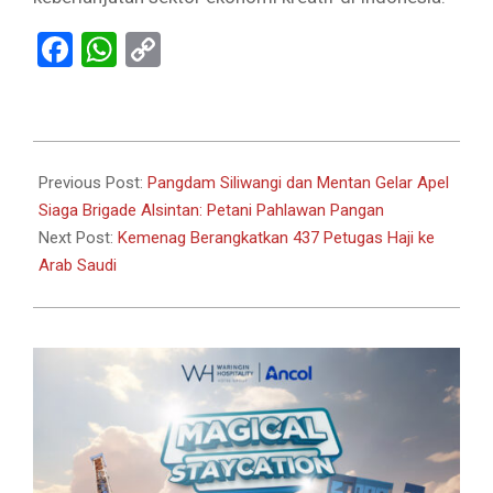
Facebook
WhatsApp
Copy
Link
2024-
05-
Previous Post:
Pangdam Siliwangi dan Mentan Gelar Apel
08
Siaga Brigade Alsintan: Petani Pahlawan Pangan
Next Post:
Kemenag Berangkatkan 437 Petugas Haji ke
Arab Saudi