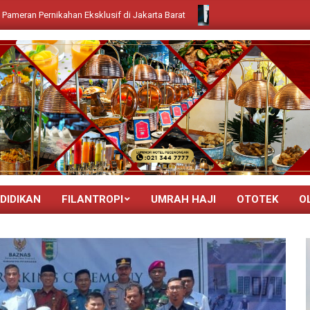
kahan Eksklusif di Jakarta Barat
“Bocoran Strategi Menkeu di GI
DIDIKAN
FILANTROPI
UMRAH HAJI
OTOTEK
O
Primary
Navigation
Menu