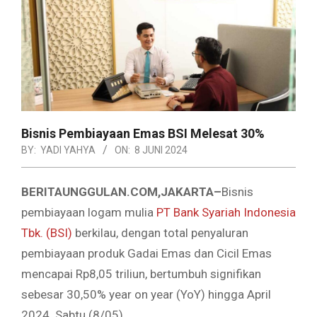
Bisnis Pembiayaan Emas BSI Melesat 30%
BY:
YADI YAHYA
ON:
8 JUNI 2024
BERITAUNGGULAN.COM,JAKARTA–
Bisnis
pembiayaan logam mulia
PT Bank Syariah Indonesia
Tbk. (BSI)
berkilau, dengan total penyaluran
pembiayaan produk Gadai Emas dan Cicil Emas
mencapai Rp8,05 triliun, bertumbuh signifikan
sebesar 30,50% year on year (YoY) hingga April
2024. Sabtu (8/05)