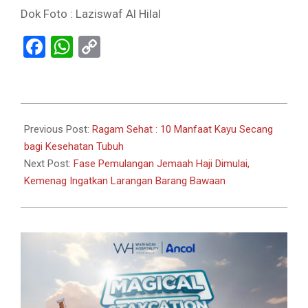
Dok Foto : Laziswaf Al Hilal
Facebook
WhatsApp
Copy
Link
2024-
06-
Previous Post:
Ragam Sehat : 10 Manfaat Kayu Secang
21
bagi Kesehatan Tubuh
Next Post:
Fase Pemulangan Jemaah Haji Dimulai,
Kemenag Ingatkan Larangan Barang Bawaan