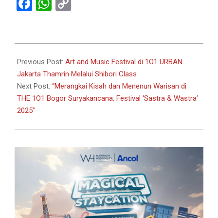
Facebook
WhatsApp
Copy
Link
2025-
10-
Previous Post:
Art and Music Festival di 1O1 URBAN
27
Jakarta Thamrin Melalui Shibori Class
Next Post:
“Merangkai Kisah dan Menenun Warisan di
THE 1O1 Bogor Suryakancana: Festival ‘Sastra & Wastra’
2025”