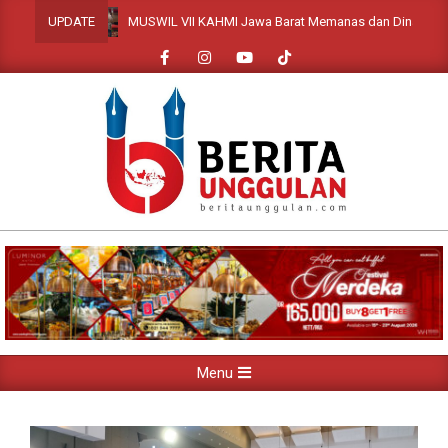
Skip
MUSWIL VII KAHMI Jawa Barat Memanas dan Dinamis, Tujuh Pr
UPDATE
to
content
Primary
Menu
Navigation
Menu