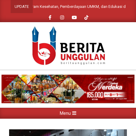
Skip
alui Program Kesehatan, Pemberdayaan UMKM, dan Edukasi di Desa Ciburia
UPDATE
to
content
Primary
Menu
Navigation
Menu