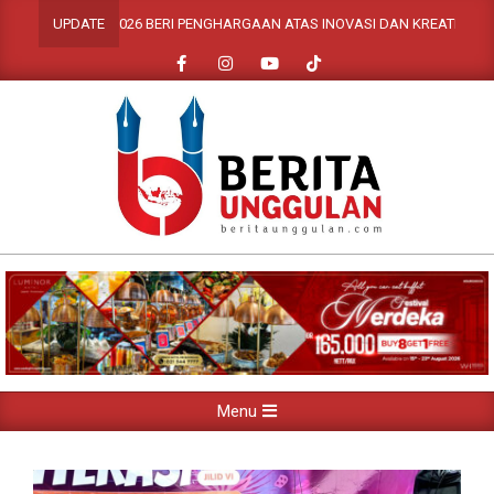
Skip
GIIAS 2026 BERI PENGHARGAAN ATAS INOVASI DAN KREATIVITAS PESER
UPDATE
to
content
Primary
Menu
Navigation
Menu