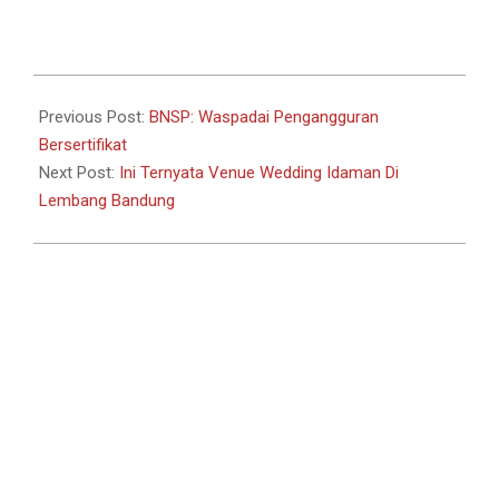
Link
2024-
06-
Previous Post:
BNSP: Waspadai Pengangguran
30
Bersertifikat
Next Post:
Ini Ternyata Venue Wedding Idaman Di
Lembang Bandung