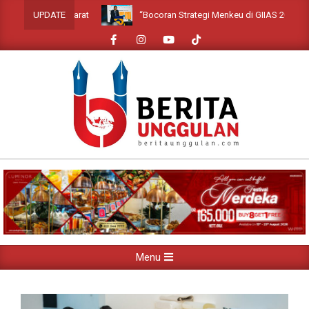
Skip
“Bocoran Strategi Menkeu di GIIAS 2026: Siap Li
UPDATE
to
content
Primary
Menu
Navigation
Menu