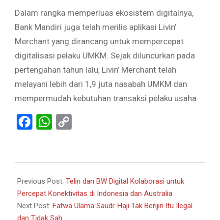
Dalam rangka memperluas ekosistem digitalnya,
Bank Mandiri juga telah merilis aplikasi Livin’
Merchant yang dirancang untuk mempercepat
digitalisasi pelaku UMKM. Sejak diluncurkan pada
pertengahan tahun lalu, Livin’ Merchant telah
melayani lebih dari 1,9 juta nasabah UMKM dan
mempermudah kebutuhan transaksi pelaku usaha.
Facebook
WhatsApp
Copy
Link
2024-
05-
Previous Post:
Telin dan BW Digital Kolaborasi untuk
20
Percepat Konektivitas di Indonesia dan Australia
Next Post:
Fatwa Ulama Saudi: Haji Tak Berijin Itu Ilegal
dan Tidak Sah