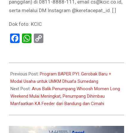
panggilan) di 0811-8888-111, email cs@kcic.co.id,
serta melalui DM Instagram @keretacepat_id. [ ]
Dok foto: KCIC
Facebook
WhatsApp
Copy
Link
2026-
05-
Previous Post:
Program BAPER PYI: Gerobak Baru +
30
Modal Usaha untuk UMKM Dhuafa Sumedang
Next Post:
Arus Balik Penumpang Whoosh Momen Long
Weekend Mulai Meningkat, Penumpang Dihimbau
Manfaatkan KA Feeder dari Bandung dan Cimahi