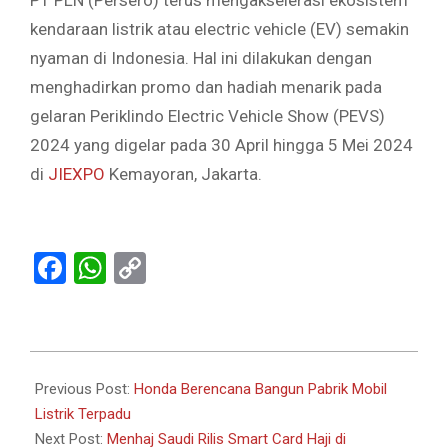
PT PLN (Persero) terus mengakselerasi ekosistem
kendaraan listrik atau electric vehicle (EV) semakin
nyaman di Indonesia. Hal ini dilakukan dengan
menghadirkan promo dan hadiah menarik pada
gelaran Periklindo Electric Vehicle Show (PEVS)
2024 yang digelar pada 30 April hingga 5 Mei 2024
di
JIEXPO
Kemayoran, Jakarta.
Facebook
WhatsApp
Copy
Link
2024-
05-
Previous Post:
Honda Berencana Bangun Pabrik Mobil
02
Listrik Terpadu
Next Post:
Menhaj Saudi Rilis Smart Card Haji di