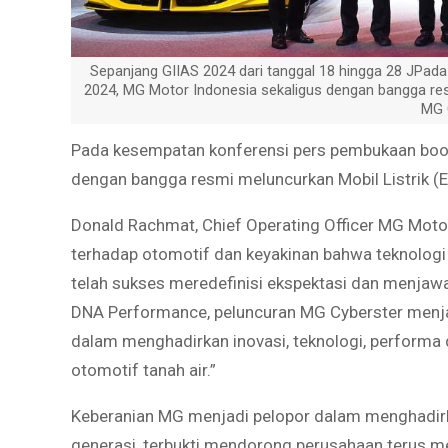
Sepanjang GIIAS 2024 dari tanggal 18 hingga 28 JPa
2024, MG Motor Indonesia sekaligus dengan bangga r
MG 
Pada kesempatan konferensi pers pembukaan boot
dengan bangga resmi meluncurkan Mobil Listrik (E
Donald Rachmat, Chief Operating Officer MG Motor
terhadap otomotif dan keyakinan bahwa teknologi t
telah sukses meredefinisi ekspektasi dan menjaw
DNA Performance, peluncuran MG Cyberster menja
dalam menghadirkan inovasi, teknologi, performa 
otomotif tanah air.”
Keberanian MG menjadi pelopor dalam menghadirkan
generasi, terbukti mendorong perusahaan terus m