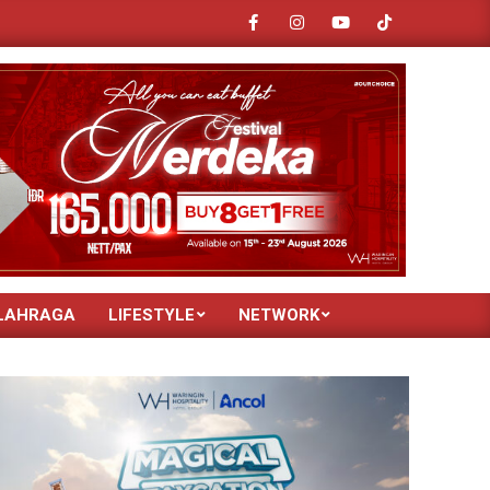
jrah Deli Serdang
Rektor Unisba Resmi Buka Turnamen Mini Socce
LAHRAGA
LIFESTYLE
NETWORK