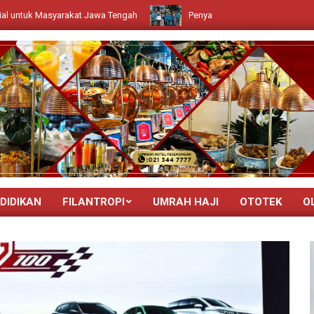
at Jawa Tengah
Penyaluran Bantuan Beasiswa Untuk Santri Darul Hi
DIDIKAN
FILANTROPI
UMRAH HAJI
OTOTEK
O
Primary
Navigation
Menu