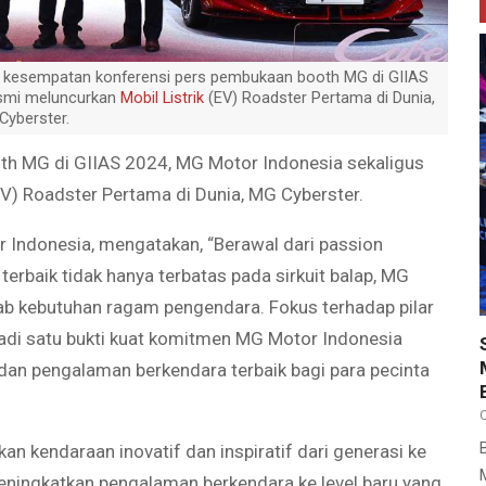
da kesempatan konferensi pers pembukaan booth MG di GIIAS
esmi meluncurkan
Mobil Listrik
(EV) Roadster Pertama di Dunia,
Cyberster.
h MG di GIIAS 2024, MG Motor Indonesia sekaligus
V) Roadster Pertama di Dunia, MG Cyberster.
 Indonesia, mengatakan, “Berawal dari passion
erbaik tidak hanya terbatas pada sirkuit balap, MG
ab kebutuhan ragam pengendara. Fokus terhadap pilar
di satu bukti kuat komitmen MG Motor Indonesia
dan pengalaman berkendara terbaik bagi para pecinta
 kendaraan inovatif dan inspiratif dari generasi ke
eningkatkan pengalaman berkendara ke level baru yang