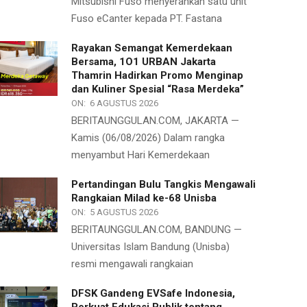
Mitsubishi Fuso menyerahkan satu unit
Fuso eCanter kepada PT. Fastana
Rayakan Semangat Kemerdekaan
Bersama, 1O1 URBAN Jakarta
Thamrin Hadirkan Promo Menginap
dan Kuliner Spesial “Rasa Merdeka”
ON:
6 AGUSTUS 2026
BERITAUNGGULAN.COM, JAKARTA —
Kamis (06/08/2026) Dalam rangka
menyambut Hari Kemerdekaan
Pertandingan Bulu Tangkis Mengawali
Rangkaian Milad ke-68 Unisba
ON:
5 AGUSTUS 2026
BERITAUNGGULAN.COM, BANDUNG —
Universitas Islam Bandung (Unisba)
resmi mengawali rangkaian
DFSK Gandeng EVSafe Indonesia,