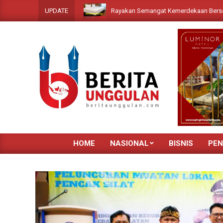
Skip
Rayakan Semangat Kemerdekaan Bersama, 1O1 URBAN
UPDATE
to
content
HOME
NASIONAL
BISNIS
PEN