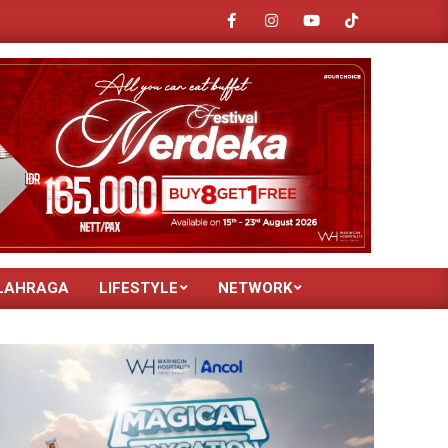
deka”
Pertandingan Bulu Tangkis Mengawali Rangkaian Milad ke-
LAHRAGA
LIFESTYLE
NETWORK