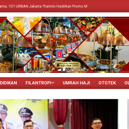
 Jakarta Thamrin Hadirkan Promo Menginap dan Kuliner Spesial “Rasa Mer
DIDIKAN
FILANTROPI
UMRAH HAJI
OTOTEK
O
Primary
Navigation
Menu