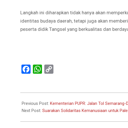
Langkah ini diharapkan tidak hanya akan memperku
identitas budaya daerah, tetapi juga akan member
peserta didik Tangsel yang berkualitas dan berday
Facebook
WhatsApp
Copy
Link
2024-
05-
Previous Post:
Kementerian PUPR: Jalan Tol Semarang-D
07
Next Post:
Suarakan Solidaritas Kemanusiaan untuk Pales