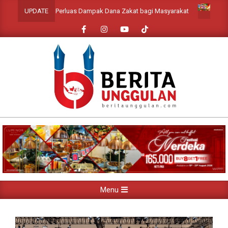
Skip
si untuk Perluas Dampak Dana Zakat bagi Masyarakat
PHM HOTELS 
UPDATE
to
content
Primary
Menu
Navigation
Menu