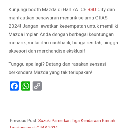
Kunjungi booth Mazda di Hall 7A ICE
BSD
City dan
manfaatkan penawaran menarik selama GIIAS
2024! Jangan lewatkan kesempatan untuk memiliki
Mazda impian Anda dengan berbagai keuntungan
menarik, mulai dari cashback, bunga rendah, hingga
aksesori dan merchandise eksklusif.
Tunggu apa lagi? Datang dan rasakan sensasi
berkendara Mazda yang tak terlupakan!
Facebook
WhatsApp
Copy
Link
2024-
07-
Previous Post:
Suzuki Pamerkan Tiga Kendaraan Ramah
27
Lingkungan di GIIAS 2024