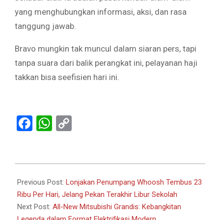
yang menghubungkan informasi, aksi, dan rasa
tanggung jawab.
Bravo mungkin tak muncul dalam siaran pers, tapi
tanpa suara dari balik perangkat ini, pelayanan haji
takkan bisa seefisien hari ini.
Facebook
WhatsApp
Copy
Link
2025-
07-
Previous Post:
Lonjakan Penumpang Whoosh Tembus 23
07
Ribu Per Hari, Jelang Pekan Terakhir Libur Sekolah
Next Post:
All-New Mitsubishi Grandis: Kebangkitan
Legenda dalam Format Elektrifikasi Modern