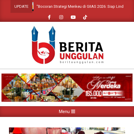
Skip
“Bocoran Strategi Menkeu di GIIAS 2026: Siap Lindungi Leasi
UPDATE
to
content
Primary
Menu
Navigation
Menu