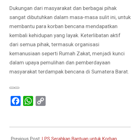
Dukungan dari masyarakat dan berbagai pihak
sangat dibutuhkan dalam masa-masa sulit ini, untuk
membantu para korban bencana mendapatkan
kembali kehidupan yang layak. Keterlibatan aktif
dari semua pihak, termasuk organisasi
kemanusiaan seperti Rumah Zakat, menjadi kunci
dalam upaya pemulihan dan pemberdayaan
masyarakat terdampak bencana di Sumatera Barat.
Facebook
WhatsApp
Copy
Link
2024-
05-
Previous Post:
LPS Serahkan Bantuan untuk Korban