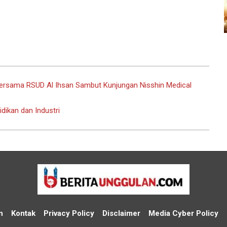
 Bersama RSUD Al Ihsan Sambut Kunjungan Nisshin Medical
ikan dan Industri
n
Kontak
Privacy Policy
Disclaimer
Media Cyber Policy