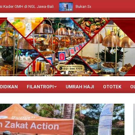
NGL Jawa-Bali
Bukan Sekadar Merek: Rahasia Sharp Kuasai Pasar 
DIDIKAN
FILANTROPI
UMRAH HAJI
OTOTEK
O
Primary
Navigation
Menu