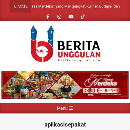
Skip
Nasional “Rasa Merdeka” yang Mengangkat Kuliner, Budaya, dan Keindahan 
UPDATE
to
content
Primary
Menu
Navigation
Menu
aplikasisepakat