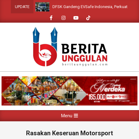
Skip
DFSK Gandeng EVSafe Indonesia, Perkuat Edukasi Pu
UPDATE
to
content
Primary
Menu
Navigation
Menu
Rasakan Keseruan Motorsport