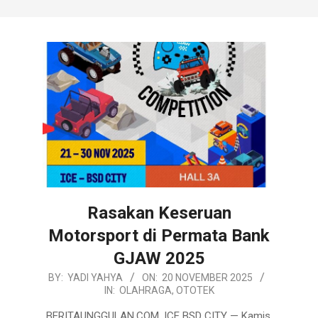
Rasakan Keseruan
Motorsport di Permata Bank
GJAW 2025
2025-
BY:
YADI YAHYA
ON:
20 NOVEMBER 2025
IN:
OLAHRAGA
,
OTOTEK
11-
20
BERITAUNGGULAN.COM, ICE BSD CITY — Kamis,