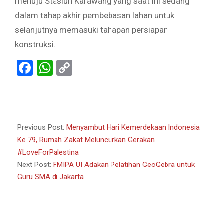
menuju Stasiun Karawang yang saat ini sedang
dalam tahap akhir pembebasan lahan untuk
selanjutnya memasuki tahapan persiapan
konstruksi.
Facebook
WhatsApp
Copy
Link
2024-
07-
Previous Post:
Menyambut Hari Kemerdekaan Indonesia
26
Ke 79, Rumah Zakat Meluncurkan Gerakan
#LoveForPalestina
Next Post:
FMIPA UI Adakan Pelatihan GeoGebra untuk
Guru SMA di Jakarta