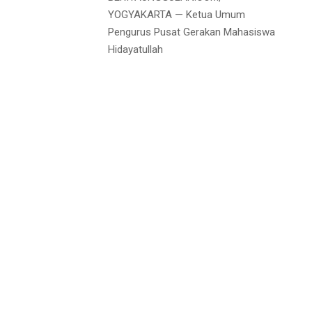
YOGYAKARTA — Ketua Umum
Pengurus Pusat Gerakan Mahasiswa
Hidayatullah
Redaksi
Iklan
Kontak
Privacy Policy
Disclaimer
Media Cyber Policy
Media Partner